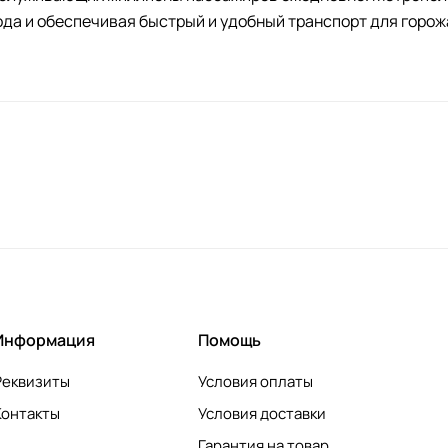
ода и обеспечивая быстрый и удобный транспорт для горож
стен своей архитектурной значимостью, многие станции п
.
Информация
Помощь
Реквизиты
Условия оплаты
Контакты
Условия доставки
Гарантия на товар