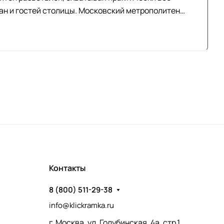
ан и гостей столицы. Московский метрополитен
редставляют собой уникальные архитектурные
Контакты
8 (800) 511-29-38
info@klickramka.ru
г. Москва,
ул. Голубинская, 4а, стр.1