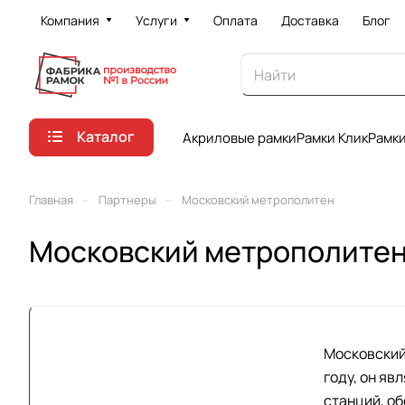
Компания
Услуги
Оплата
Доставка
Блог
Каталог
Акриловые рамки
Рамки Клик
Рамк
–
–
Главная
Партнеры
Московский метрополитен
Московский метрополите
Московский 
году, он яв
станций, о