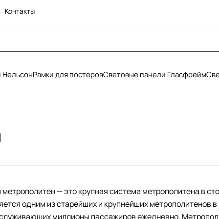
Контакты
и Нельсон
Рамки для постеров
Световые панели Гласфрейм
Све
н
метрополитен — это крупная система метрополитена в сто
ляется одним из старейших и крупнейших метрополитенов в
бслуживающих миллионы пассажиров ежедневно. Метрополи