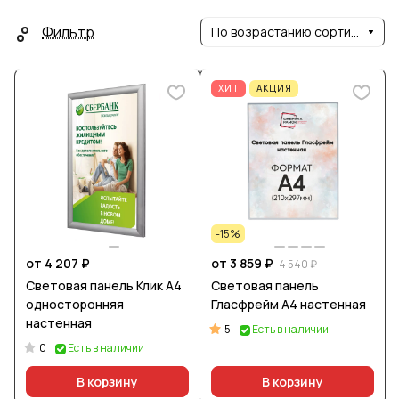
Фильтр
По возрастанию сортировки
ХИТ
АКЦИЯ
-15%
от 4 207 ₽
от 3 859 ₽
4 540 ₽
Световая панель Клик А4
Световая панель
односторонняя
Гласфрейм А4 настенная
настенная
5
Есть в наличии
0
Есть в наличии
В корзину
В корзину