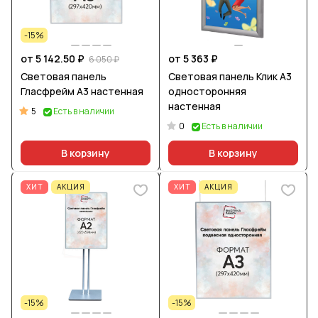
-15%
от 5 142.50 ₽
от 5 363 ₽
6 050 ₽
Световая панель
Световая панель Клик А3
Гласфрейм А3 настенная
односторонняя
настенная
5
Есть в наличии
0
Есть в наличии
В корзину
В корзину
ХИТ
АКЦИЯ
ХИТ
АКЦИЯ
-15%
-15%