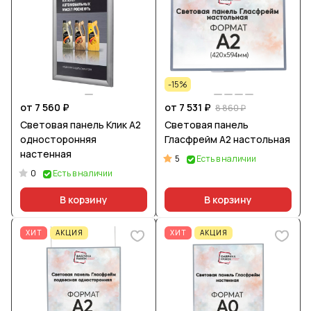
-15%
от 7 560 ₽
от 7 531 ₽
8 860 ₽
Световая панель Клик А2
Световая панель
односторонняя
Гласфрейм А2 настольная
настенная
5
Есть в наличии
0
Есть в наличии
В корзину
В корзину
ХИТ
АКЦИЯ
ХИТ
АКЦИЯ