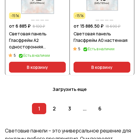
-15%
-15%
от 6 885 ₽
от 15 886.50 ₽
8 100 ₽
18 690 ₽
Световая панель
Световая панель
Гласфрейм А2
Гласфрейм А0 настенная
односторонняя
5
Есть в наличии
подвесная
5
Есть в наличии
В корзину
В корзину
Загрузить еще
1
2
3
...
6
Световые панели – это универсальное решение для
рекламы любого предприятия. Они позволят