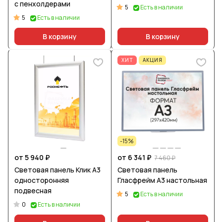
с пенхолдерами
5
Есть в наличии
5
Есть в наличии
В корзину
В корзину
ХИТ
АКЦИЯ
-15%
от 5 940 ₽
от 6 341 ₽
7 460 ₽
Световая панель Клик А3
Световая панель
односторонняя
Гласфрейм А3 настольная
подвесная
5
Есть в наличии
0
Есть в наличии