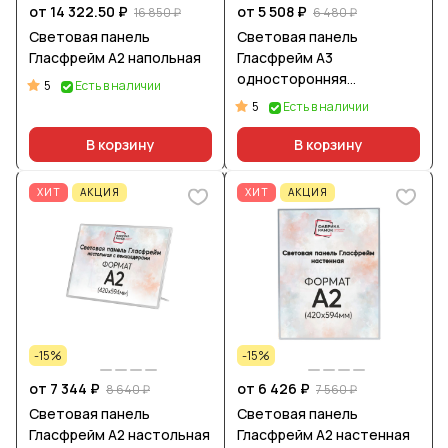
от 14 322.50 ₽
от 5 508 ₽
16 850 ₽
6 480 ₽
Световая панель
Световая панель
Гласфрейм А2 напольная
Гласфрейм А3
односторонняя
5
Есть в наличии
подвесная
5
Есть в наличии
В корзину
В корзину
ХИТ
АКЦИЯ
ХИТ
АКЦИЯ
-15%
-15%
от 7 344 ₽
от 6 426 ₽
8 640 ₽
7 560 ₽
Световая панель
Световая панель
Гласфрейм А2 настольная
Гласфрейм А2 настенная