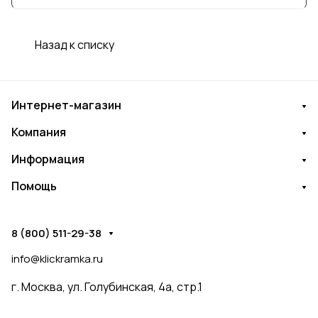
приобретения современных технологий.
"Связной" также оказывает услуги по
Назад к списку
ремонту и обслуживанию техники,
поддерживая клиентов в вопросах связи и
технологий.
Интернет-магазин
Компания
Информация
Помощь
8 (800) 511-29-38
info@klickramka.ru
г. Москва,
ул. Голубинская, 4а, стр.1