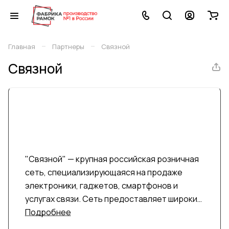
–
–
Главная
Партнеры
Связной
Связной
"Связной" — крупная российская розничная
сеть, специализирующаяся на продаже
электроники, гаджетов, смартфонов и
услугах связи. Сеть предоставляет широкий
выбор техники, аксессуаров и услуг, став
Подробнее
одним из популярных мест для