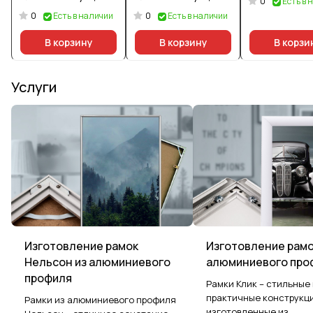
0
Есть в 
0
0
Есть в наличии
Есть в наличии
В корзину
В корзину
В корзи
Услуги
Изготовление рамок
Изготовление рамо
Нельсон из алюминиевого
алюминиевого про
профиля
Рамки Клик – стильные
практичные конструкци
Рамки из алюминиевого профиля
изготовленные из