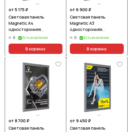
от 5 175 ₽
от 6 900 ₽
Световая панель
Световая панель
Magnetic А4
Magnetic А3
односторонняя
односторонняя
настенная
настенная
0
0
Есть в наличии
Есть в наличии
В корзину
В корзину
от 8 700 ₽
от 9 450 ₽
Световая панель
Световая панель