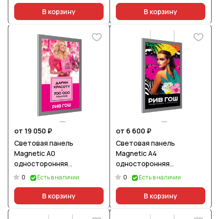
В корзину
В корзину
от 19 050 ₽
от 6 600 ₽
Световая панель
Световая панель
Magnetic А0
Magnetic А4
односторонняя
односторонняя
настенная
подвесная
0
0
Есть в наличии
Есть в наличии
В корзину
В корзину