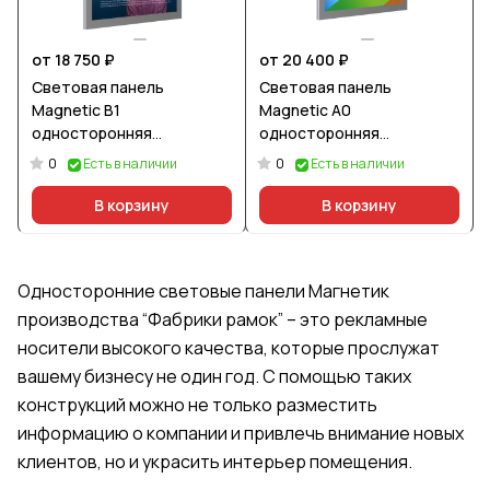
от 18 750 ₽
от 20 400 ₽
Световая панель
Световая панель
Magnetic В1
Magnetic А0
односторонняя
односторонняя
подвесная
подвесная
0
0
Есть в наличии
Есть в наличии
В корзину
В корзину
Односторонние световые панели Магнетик
производства “Фабрики рамок” – это рекламные
носители высокого качества, которые прослужат
вашему бизнесу не один год. С помощью таких
конструкций можно не только разместить
информацию о компании и привлечь внимание новых
клиентов, но и украсить интерьер помещения.