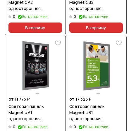
Magnetic А2
Magnetic В2
односторонняя
односторонняя
настенная
настенная
0
0
Есть в наличии
Есть в наличии
В корзину
В корзину
от 11 775 ₽
от 17 325 ₽
Световая панель
Световая панель
Magnetic А1
Magnetic В1
односторонняя
односторонняя
настенная
настенная
0
0
Есть в наличии
Есть в наличии