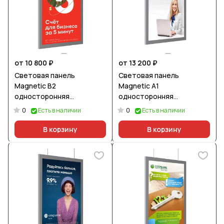
от 10 800 ₽
от 13 200 ₽
Световая панель
Световая панель
Magnetic В2
Magnetic А1
односторонняя
односторонняя
подвесная
подвесная
0
0
Есть в наличии
Есть в наличии
В корзину
В корзину