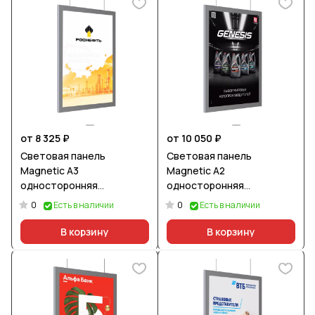
от 8 325 ₽
от 10 050 ₽
Световая панель
Световая панель
Magnetic А3
Magnetic А2
односторонняя
односторонняя
подвесная
подвесная
0
0
Есть в наличии
Есть в наличии
В корзину
В корзину